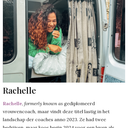
Rachelle
Rachelle
,
formerly known as
gediplomeerd
vrouwencoach, maar vindt deze titel lastig in het
landschap der coaches anno 2023.
Z
e had twee
bedrijven, maar koos begin 2024 voor een leven als