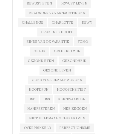
BEWUST ETEN
BEWUST LEVEN
BIJZONDERE OVERNACHTINGEN
CHALLENGE
CHARLOTTE
DEWY
DRUK IN JE HOOFD
EINDE VAN DE VAKANTIE
FOMO
GELUK
GELUKKIG ZIJN
GEZOND ETEN
GEZONDHEID
GEZOND LEVEN
GOED VOOR JEZELF ZORGEN
HOOFDPIJN
HOOGSENSITIEF
HSP
HSS
KERNWAARDEN
MANIFESTEREN
NEE ZEGGEN
NIET HELEMAAL GELUKKIG ZIJN
OVERPRIKKELD
PERFECTIONISME