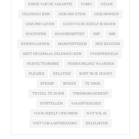
EINDE VAN DE VAKANTIE
FOMO
GELUK
GELUKKIG ZIJN
GEZOND ETEN
GEZONDHEID
GEZOND LEVEN
GOED VOOR JEZELF ZORGEN
HOOFDPIJN
HOOGSENSITIEF
HSP
HSS
KERNWAARDEN
MANIFESTEREN
NEE ZEGGEN
NIET HELEMAAL GELUKKIG ZIJN
OVERPRIKKELD
PERFECTIONISME
PERSOONLIJKE WAARDEN
PLEASER
RELATIES
RUST IN JE HOOFD
STRESS'
SUIKER
TE DRUK
TEVEEL TE DOEN
TIMEMANAGEMENT
UITSTELLEN
VAKANTIEBLUES
VOOR JEZELF OPKOMEN
WAT WIL IK
WET VAN AANTREKKING
ZELFLIEFDE