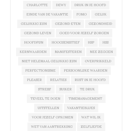
CHARLOTTE
DEWY
DRUK IN JE HOOFD
EINDE VAN DE VAKANTIE
FOMO
GELUK
GELUKKIG ZIJN
GEZOND ETEN
GEZONDHEID
GEZOND LEVEN
GOED VOOR JEZELF ZORGEN
HOOFDPIJN
HOOGSENSITIEF
HSP
HSS
KERNWAARDEN
MANIFESTEREN
NEE ZEGGEN
NIET HELEMAAL GELUKKIG ZIJN
OVERPRIKKELD
PERFECTIONISME
PERSOONLIJKE WAARDEN
PLEASER
RELATIES
RUST IN JE HOOFD
STRESS'
SUIKER
TE DRUK
TEVEEL TE DOEN
TIMEMANAGEMENT
UITSTELLEN
VAKANTIEBLUES
VOOR JEZELF OPKOMEN
WAT WIL IK
WET VAN AANTREKKING
ZELFLIEFDE