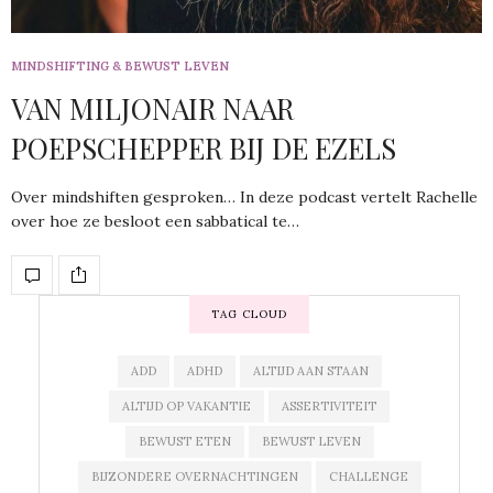
MINDSHIFTING & BEWUST LEVEN
VAN MILJONAIR NAAR
POEPSCHEPPER BIJ DE EZELS
Over mindshiften gesproken… In deze podcast vertelt Rachelle
over hoe ze besloot een sabbatical te…
TAG CLOUD
ADD
ADHD
ALTIJD AAN STAAN
ALTIJD OP VAKANTIE
ASSERTIVITEIT
BEWUST ETEN
BEWUST LEVEN
BIJZONDERE OVERNACHTINGEN
CHALLENGE