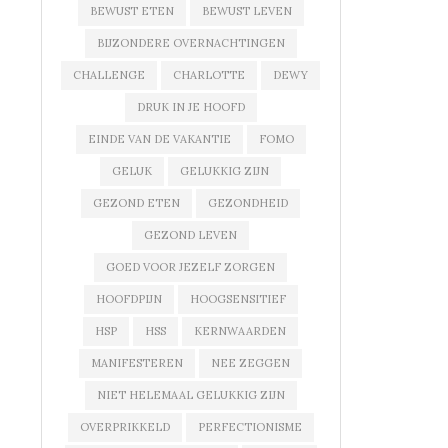
BEWUST ETEN
BEWUST LEVEN
BIJZONDERE OVERNACHTINGEN
CHALLENGE
CHARLOTTE
DEWY
DRUK IN JE HOOFD
EINDE VAN DE VAKANTIE
FOMO
GELUK
GELUKKIG ZIJN
GEZOND ETEN
GEZONDHEID
GEZOND LEVEN
GOED VOOR JEZELF ZORGEN
HOOFDPIJN
HOOGSENSITIEF
HSP
HSS
KERNWAARDEN
MANIFESTEREN
NEE ZEGGEN
NIET HELEMAAL GELUKKIG ZIJN
OVERPRIKKELD
PERFECTIONISME