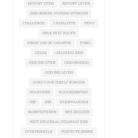
BEWUST ETEN
BEWUST LEVEN
BIJZONDERE OVERNACHTINGEN
CHALLENGE
CHARLOTTE
DEWY
DRUK IN JE HOOFD
EINDE VAN DE VAKANTIE
FOMO
GELUK
GELUKKIG ZIJN
GEZOND ETEN
GEZONDHEID
GEZOND LEVEN
GOED VOOR JEZELF ZORGEN
HOOFDPIJN
HOOGSENSITIEF
HSP
HSS
KERNWAARDEN
MANIFESTEREN
NEE ZEGGEN
NIET HELEMAAL GELUKKIG ZIJN
OVERPRIKKELD
PERFECTIONISME