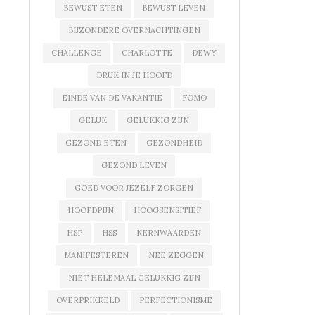
BEWUST ETEN
BEWUST LEVEN
BIJZONDERE OVERNACHTINGEN
CHALLENGE
CHARLOTTE
DEWY
DRUK IN JE HOOFD
EINDE VAN DE VAKANTIE
FOMO
GELUK
GELUKKIG ZIJN
GEZOND ETEN
GEZONDHEID
GEZOND LEVEN
GOED VOOR JEZELF ZORGEN
HOOFDPIJN
HOOGSENSITIEF
HSP
HSS
KERNWAARDEN
MANIFESTEREN
NEE ZEGGEN
NIET HELEMAAL GELUKKIG ZIJN
OVERPRIKKELD
PERFECTIONISME