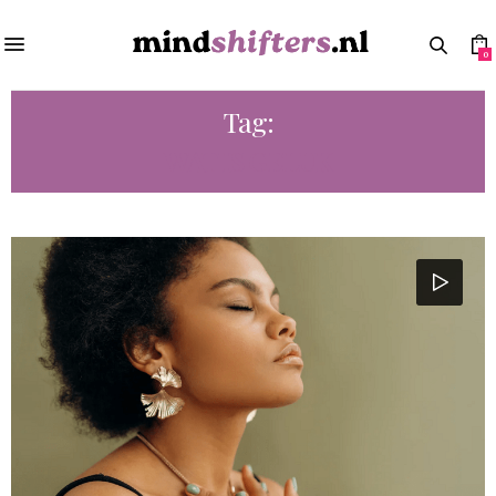
0
Tag:
WAT IS GELUK