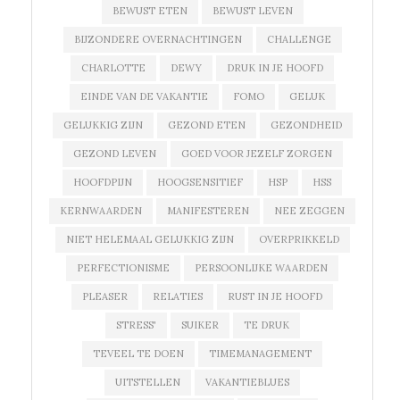
BEWUST ETEN
BEWUST LEVEN
BIJZONDERE OVERNACHTINGEN
CHALLENGE
CHARLOTTE
DEWY
DRUK IN JE HOOFD
EINDE VAN DE VAKANTIE
FOMO
GELUK
GELUKKIG ZIJN
GEZOND ETEN
GEZONDHEID
GEZOND LEVEN
GOED VOOR JEZELF ZORGEN
HOOFDPIJN
HOOGSENSITIEF
HSP
HSS
KERNWAARDEN
MANIFESTEREN
NEE ZEGGEN
NIET HELEMAAL GELUKKIG ZIJN
OVERPRIKKELD
PERFECTIONISME
PERSOONLIJKE WAARDEN
PLEASER
RELATIES
RUST IN JE HOOFD
STRESS'
SUIKER
TE DRUK
TEVEEL TE DOEN
TIMEMANAGEMENT
UITSTELLEN
VAKANTIEBLUES