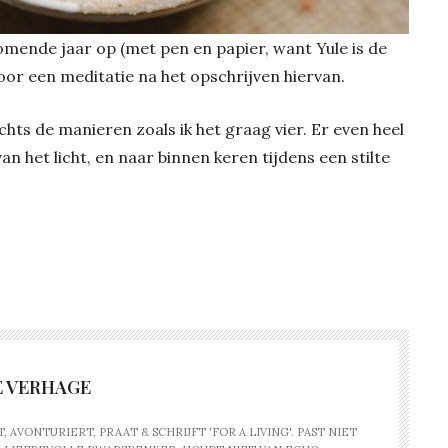
 komende jaar op (met pen en papier, want Yule is de
oor een meditatie na het opschrijven hiervan.
slechts de manieren zoals ik het graag vier. Er even heel
an het licht, en naar binnen keren tijdens een stilte
 VERHAGE
AVONTURIERT, PRAAT & SCHRIJFT 'FOR A LIVING'. PAST NIET