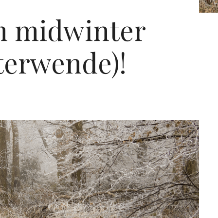
om midwinter
nterwende)!