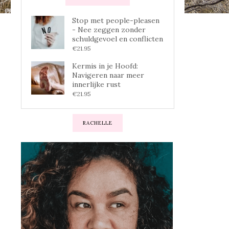
Stop met people-pleasen
- Nee zeggen zonder
schuldgevoel en conflicten
€
21.95
Kermis in je Hoofd:
Navigeren naar meer
innerlijke rust
€
21.95
RACHELLE