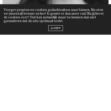
Vroeger propten we cookies gedachtenloos naar binnen. Nu eten
we (meestal) bewust en hee! Je geniet er dan meer van! Sla jij liever
de cookies over? Dat kan natuurlijk maar we kunnen dan niet
garanderen dat de site optimaal werkt.
ACCEPT
Een ‘NEE’ ontvangen is lastig. Opbouwende kritiek ook.
Het doet iets met ons. Het voedt het gevoel dat we niet
goed genoeg zijn, een basisangst voor velen. Niet goed
genoeg zijn boort weer in het “ze vinden me niet
aardig” en dat stamt uit de angst om er niet bij te
horen want van oudsher gevaar betekende en geen
bescherming van de groep.