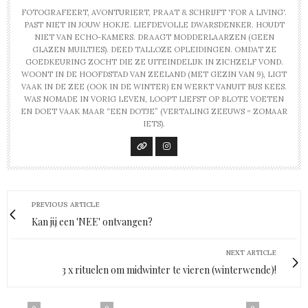
FOTOGRAFEERT, AVONTURIERT, PRAAT & SCHRIJFT 'FOR A LIVING'.
PAST NIET IN JOUW HOKJE. LIEFDEVOLLE DWARSDENKER. HOUDT
NIET VAN ECHO-KAMERS. DRAAGT MODDERLAARZEN (GEEN
GLAZEN MUILTJES). DEED TALLOZE OPLEIDINGEN. OMDAT ZE
GOEDKEURING ZOCHT DIE ZE UITEINDELIJK IN ZICHZELF VOND.
WOONT IN DE HOOFDSTAD VAN ZEELAND (MET GEZIN VAN 9), LIGT
VAAK IN DE ZEE (OOK IN DE WINTER) EN WERKT VANUIT BUS KEES.
WAS NOMADE IN VORIG LEVEN, LOOPT LIEFST OP BLOTE VOETEN
EN DOET VAAK MAAR “EEN DOTJE” (VERTALING ZEEUWS = ZOMAAR
IETS).
PREVIOUS ARTICLE
Kan jij een 'NEE' ontvangen?
NEXT ARTICLE
3 x rituelen om midwinter te vieren (winterwende)!