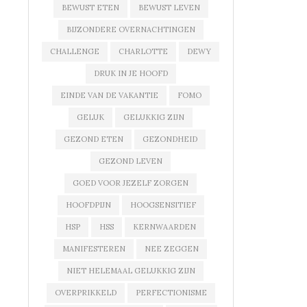
BEWUST ETEN
BEWUST LEVEN
BIJZONDERE OVERNACHTINGEN
CHALLENGE
CHARLOTTE
DEWY
DRUK IN JE HOOFD
EINDE VAN DE VAKANTIE
FOMO
GELUK
GELUKKIG ZIJN
GEZOND ETEN
GEZONDHEID
GEZOND LEVEN
GOED VOOR JEZELF ZORGEN
HOOFDPIJN
HOOGSENSITIEF
HSP
HSS
KERNWAARDEN
MANIFESTEREN
NEE ZEGGEN
NIET HELEMAAL GELUKKIG ZIJN
OVERPRIKKELD
PERFECTIONISME