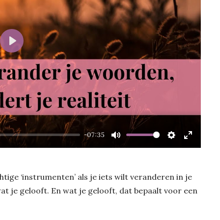
Play
-07:35
Mute
Settings
Enter
fullscre
ige ‘instrumenten’ als je iets wilt veranderen in je
t je gelooft. En wat je gelooft, dat bepaalt voor een