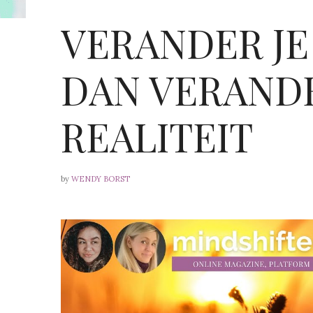
VERANDER J
DAN VERANDE
REALITEIT
by
WENDY BORST