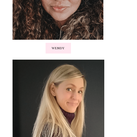
WENDY
en