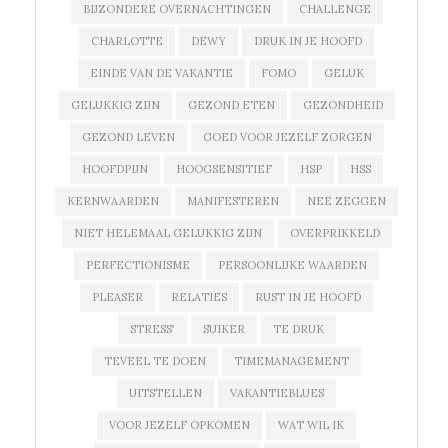
BIJZONDERE OVERNACHTINGEN
CHALLENGE
CHARLOTTE
DEWY
DRUK IN JE HOOFD
EINDE VAN DE VAKANTIE
FOMO
GELUK
GELUKKIG ZIJN
GEZOND ETEN
GEZONDHEID
GEZOND LEVEN
GOED VOOR JEZELF ZORGEN
HOOFDPIJN
HOOGSENSITIEF
HSP
HSS
KERNWAARDEN
MANIFESTEREN
NEE ZEGGEN
NIET HELEMAAL GELUKKIG ZIJN
OVERPRIKKELD
PERFECTIONISME
PERSOONLIJKE WAARDEN
PLEASER
RELATIES
RUST IN JE HOOFD
STRESS'
SUIKER
TE DRUK
TEVEEL TE DOEN
TIMEMANAGEMENT
UITSTELLEN
VAKANTIEBLUES
VOOR JEZELF OPKOMEN
WAT WIL IK