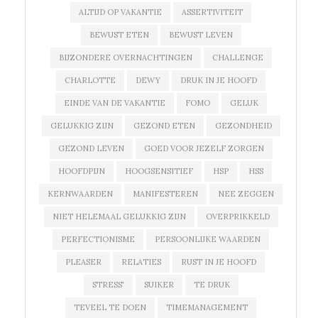
ALTIJD OP VAKANTIE
ASSERTIVITEIT
BEWUST ETEN
BEWUST LEVEN
BIJZONDERE OVERNACHTINGEN
CHALLENGE
CHARLOTTE
DEWY
DRUK IN JE HOOFD
EINDE VAN DE VAKANTIE
FOMO
GELUK
GELUKKIG ZIJN
GEZOND ETEN
GEZONDHEID
GEZOND LEVEN
GOED VOOR JEZELF ZORGEN
HOOFDPIJN
HOOGSENSITIEF
HSP
HSS
KERNWAARDEN
MANIFESTEREN
NEE ZEGGEN
NIET HELEMAAL GELUKKIG ZIJN
OVERPRIKKELD
PERFECTIONISME
PERSOONLIJKE WAARDEN
PLEASER
RELATIES
RUST IN JE HOOFD
STRESS'
SUIKER
TE DRUK
TEVEEL TE DOEN
TIMEMANAGEMENT