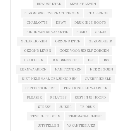
BEWUST ETEN
BEWUST LEVEN
BIJZONDERE OVERNACHTINGEN
CHALLENGE
CHARLOTTE
DEWY
DRUK IN JE HOOFD
EINDE VAN DE VAKANTIE
FOMO
GELUK
GELUKKIG ZIJN
GEZOND ETEN
GEZONDHEID
GEZOND LEVEN
GOED VOOR JEZELF ZORGEN
HOOFDPIJN
HOOGSENSITIEF
HSP
HSS
KERNWAARDEN
MANIFESTEREN
NEE ZEGGEN
NIET HELEMAAL GELUKKIG ZIJN
OVERPRIKKELD
PERFECTIONISME
PERSOONLIJKE WAARDEN
PLEASER
RELATIES
RUST IN JE HOOFD
STRESS'
SUIKER
TE DRUK
TEVEEL TE DOEN
TIMEMANAGEMENT
UITSTELLEN
VAKANTIEBLUES