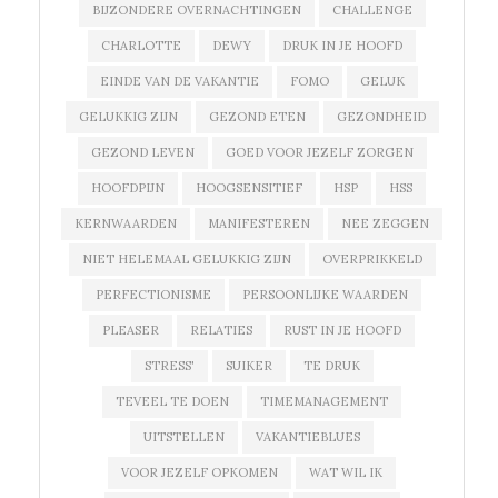
BIJZONDERE OVERNACHTINGEN
CHALLENGE
CHARLOTTE
DEWY
DRUK IN JE HOOFD
EINDE VAN DE VAKANTIE
FOMO
GELUK
GELUKKIG ZIJN
GEZOND ETEN
GEZONDHEID
GEZOND LEVEN
GOED VOOR JEZELF ZORGEN
HOOFDPIJN
HOOGSENSITIEF
HSP
HSS
KERNWAARDEN
MANIFESTEREN
NEE ZEGGEN
NIET HELEMAAL GELUKKIG ZIJN
OVERPRIKKELD
PERFECTIONISME
PERSOONLIJKE WAARDEN
PLEASER
RELATIES
RUST IN JE HOOFD
STRESS'
SUIKER
TE DRUK
TEVEEL TE DOEN
TIMEMANAGEMENT
UITSTELLEN
VAKANTIEBLUES
VOOR JEZELF OPKOMEN
WAT WIL IK