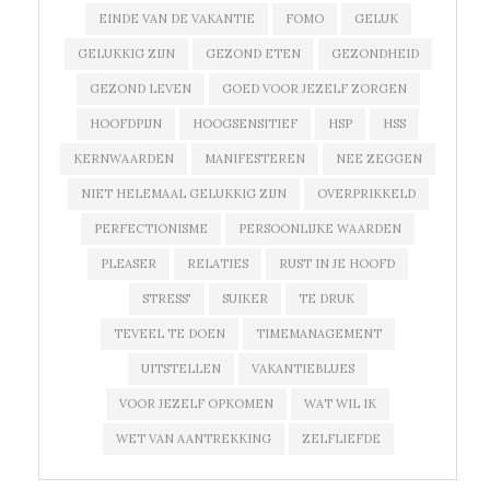
EINDE VAN DE VAKANTIE
FOMO
GELUK
GELUKKIG ZIJN
GEZOND ETEN
GEZONDHEID
GEZOND LEVEN
GOED VOOR JEZELF ZORGEN
HOOFDPIJN
HOOGSENSITIEF
HSP
HSS
KERNWAARDEN
MANIFESTEREN
NEE ZEGGEN
NIET HELEMAAL GELUKKIG ZIJN
OVERPRIKKELD
PERFECTIONISME
PERSOONLIJKE WAARDEN
PLEASER
RELATIES
RUST IN JE HOOFD
STRESS'
SUIKER
TE DRUK
TEVEEL TE DOEN
TIMEMANAGEMENT
UITSTELLEN
VAKANTIEBLUES
VOOR JEZELF OPKOMEN
WAT WIL IK
WET VAN AANTREKKING
ZELFLIEFDE