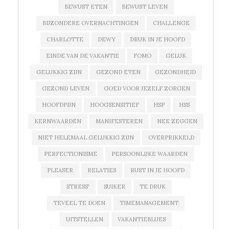
BEWUST ETEN
BEWUST LEVEN
BIJZONDERE OVERNACHTINGEN
CHALLENGE
CHARLOTTE
DEWY
DRUK IN JE HOOFD
EINDE VAN DE VAKANTIE
FOMO
GELUK
GELUKKIG ZIJN
GEZOND ETEN
GEZONDHEID
GEZOND LEVEN
GOED VOOR JEZELF ZORGEN
HOOFDPIJN
HOOGSENSITIEF
HSP
HSS
KERNWAARDEN
MANIFESTEREN
NEE ZEGGEN
NIET HELEMAAL GELUKKIG ZIJN
OVERPRIKKELD
PERFECTIONISME
PERSOONLIJKE WAARDEN
PLEASER
RELATIES
RUST IN JE HOOFD
STRESS'
SUIKER
TE DRUK
TEVEEL TE DOEN
TIMEMANAGEMENT
UITSTELLEN
VAKANTIEBLUES