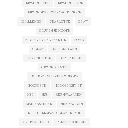
BEWUST ETEN
BEWUST LEVEN
BIJZONDERE OVERNACHTINGEN
CHALLENGE
CHARLOTTE
DEWY
DRUK IN JE HOOFD
EINDE VAN DE VAKANTIE
FOMO
GELUK
GELUKKIG ZIJN
GEZOND ETEN
GEZONDHEID
GEZOND LEVEN
GOED VOOR JEZELF ZORGEN
HOOFDPIJN
HOOGSENSITIEF
HSP
HSS
KERNWAARDEN
MANIFESTEREN
NEE ZEGGEN
NIET HELEMAAL GELUKKIG ZIJN
OVERPRIKKELD
PERFECTIONISME