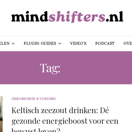
ELEN
PLUGIN-GUIDES
VIDEO’S
PODCAST
OVE
Tag:
ZOUT
GEZONDHEID & VOEDING
Keltisch zeezout drinken: Dé
gezonde energieboost voor een
bewust leven?