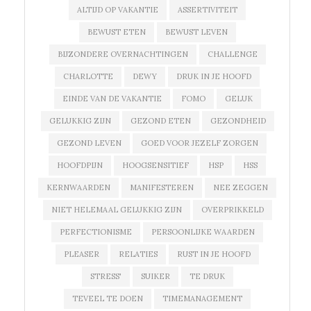
ALTIJD OP VAKANTIE
ASSERTIVITEIT
BEWUST ETEN
BEWUST LEVEN
BIJZONDERE OVERNACHTINGEN
CHALLENGE
CHARLOTTE
DEWY
DRUK IN JE HOOFD
EINDE VAN DE VAKANTIE
FOMO
GELUK
GELUKKIG ZIJN
GEZOND ETEN
GEZONDHEID
GEZOND LEVEN
GOED VOOR JEZELF ZORGEN
HOOFDPIJN
HOOGSENSITIEF
HSP
HSS
KERNWAARDEN
MANIFESTEREN
NEE ZEGGEN
NIET HELEMAAL GELUKKIG ZIJN
OVERPRIKKELD
PERFECTIONISME
PERSOONLIJKE WAARDEN
PLEASER
RELATIES
RUST IN JE HOOFD
STRESS'
SUIKER
TE DRUK
TEVEEL TE DOEN
TIMEMANAGEMENT