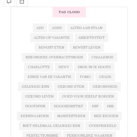
TAG CLOUD
ADD
ADHD
ALTIJD AAN STAAN
ALTIJD OP VAKANTIE
ASSERTIVITEIT
BEWUST ETEN
BEWUST LEVEN
BIJZONDERE OVERNACHTINGEN
CHALLENGE
CHARLOTTE
DEWY
DRUK IN JE HOOFD
EINDE VAN DE VAKANTIE
FOMO
GELUK
GELUKKIG ZIJN
GEZOND ETEN
GEZONDHEID
GEZOND LEVEN
GOED VOOR JEZELF ZORGEN
HOOFDPIJN
HOOGSENSITIEF
HSP
HSS
KERNWAARDEN
MANIFESTEREN
NEE ZEGGEN
NIET HELEMAAL GELUKKIG ZIJN
OVERPRIKKELD
PERFECTIONISME
PERSOONLIJKE WAARDEN