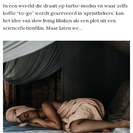
In een wereld die draait op turbo-modus en waar zelfs
koffie “to-go” wordt geserveerd in ‘sprintbekers’, kan
het idee van slow living klinken als een plot uit een
sciencefictionfilm. Maar laten we…