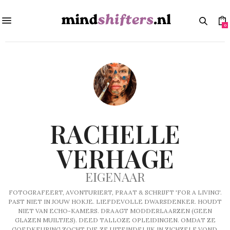
0
RACHELLE
VERHAGE
EIGENAAR
FOTOGRAFEERT, AVONTURIERT, PRAAT & SCHRIJFT 'FOR A LIVING'.
PAST NIET IN JOUW HOKJE. LIEFDEVOLLE DWARSDENKER. HOUDT
NIET VAN ECHO-KAMERS. DRAAGT MODDERLAARZEN (GEEN
GLAZEN MUILTJES). DEED TALLOZE OPLEIDINGEN. OMDAT ZE
GOEDKEURING ZOCHT DIE ZE UITEINDELIJK IN ZICHZELF VOND.