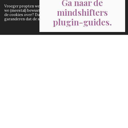
Ga naar de
Vroeger propten we cookies gedachtenloos naar binnen. Nu eten
mindshifters
we (meestal) bewust en hee! Je geniet er dan meer van! Sla jij liever
de cookies over? Dat kan natuurlijk maar we kunnen dan niet
plugin-guides.
garanderen dat de site optimaal werkt.
ACCEPT
Als je verliefd bent, hoef je niet hard aan je relatie te
werken. Het lijkt allemaal vanzelf te gaan. Alles is mooi,
fijn en leuk aan de ander. Verliefd zijn is spannend en je
voelt je geweldig en geliefd! Je lichaam maakt allerlei
hormonen aan zoals dopamine, serotonine en
endorfine. Dit zorgt voor opwinding, euforie en een
geluksgevoel. Daarnaast krijg je regelmatig een stoot