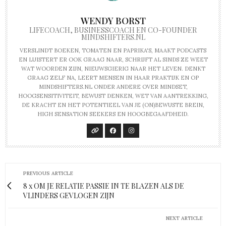
WENDY BORST
LIFECOACH, BUSINESSCOACH EN CO-FOUNDER
MINDSHIFTERS.NL
VERSLINDT BOEKEN, TOMATEN EN PAPRIKA'S, MAAKT PODCASTS
EN LUISTERT ER OOK GRAAG NAAR, SCHRIJFT AL SINDS ZE WEET
WAT WOORDEN ZIJN, NIEUWSGIERIG NAAR HET LEVEN. DENKT
GRAAG ZELF NA, LEERT MENSEN IN HAAR PRAKTIJK EN OP
MINDSHIFTERS.NL ONDER ANDERE OVER MINDSET,
HOOGSENSITIVITEIT, BEWUST DENKEN, WET VAN AANTREKKING,
DE KRACHT EN HET POTENTIEEL VAN JE (ON)BEWUSTE BREIN,
HIGH SENSATION SEEKERS EN HOOGBEGAAFDHEID.
PREVIOUS ARTICLE
8 x OM JE RELATIE PASSIE IN TE BLAZEN ALS DE
VLINDERS GEVLOGEN ZIJN
NEXT ARTICLE