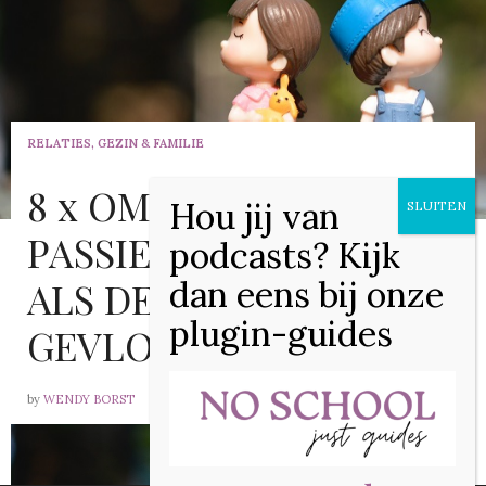
RELATIES, GEZIN & FAMILIE
8 x OM JE RELATIE
PASSIE IN TE BLAZEN
ALS DE VLINDERS
GEVLOGEN ZIJN
by
WENDY BORST