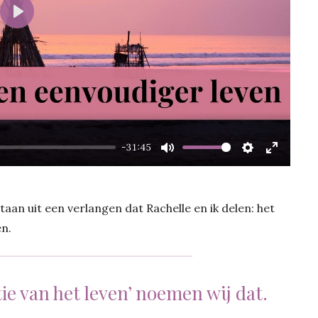
Play
-31:45
Mute
Settings
Enter
fullscre
aan uit een verlangen dat Rachelle en ik delen: het
n.
ie van het leven’ noemen wij dat.