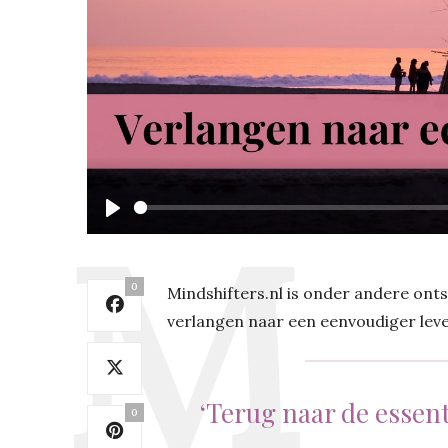
Play
0
Mindshifters.nl is onder andere ontst
verlangen naar een eenvoudiger leve
‘Terug naar de essent
0