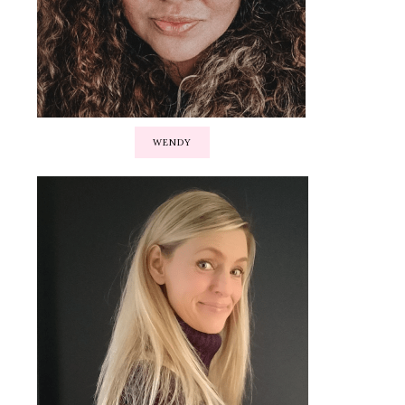
WENDY
en