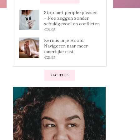
Stop met people-pleasen
- Nee zeggen zonder
schuldgevoel en conflicten
€
21.95
Kermis in je Hoofd:
Navigeren naar meer
innerlijke rust
€
21.95
RACHELLE