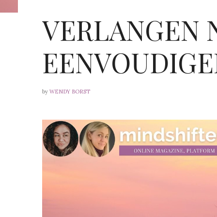
VERLANGEN 
EENVOUDIGE
by
WENDY BORST